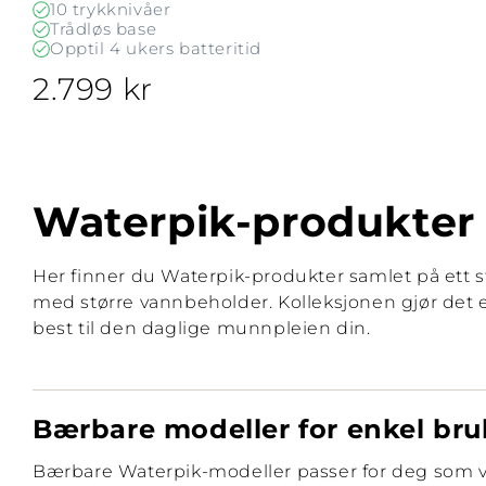
10 trykknivåer
Trådløs base
Opptil 4 ukers batteritid
2.799 kr
Waterpik-produkter 
Her finner du Waterpik-produkter samlet på ett s
med større vannbeholder. Kolleksjonen gjør det
best til den daglige munnpleien din.
Bærbare modeller for enkel bru
Bærbare Waterpik-modeller passer for deg som vi