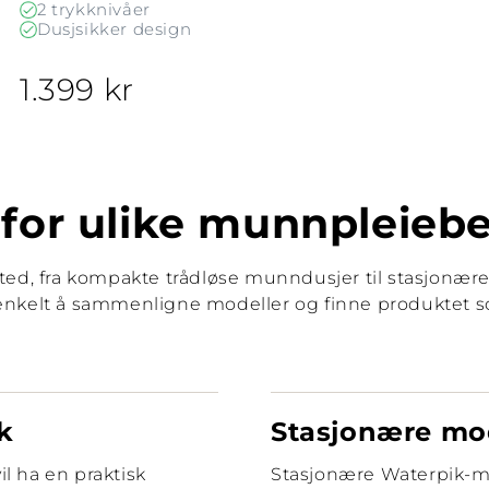
2 trykknivåer
Dusjsikker design
1.399 kr
for ulike munnpleieb
ted, fra kompakte trådløse munndusjer til stasjonær
 enkelt å sammenligne modeller og finne produktet 
k
Stasjonære mod
l ha en praktisk
Stasjonære Waterpik-mo