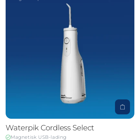
duktet
Til produ
Waterpik Cordless Select
Magnetisk USB-lading