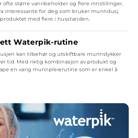
ofte større vannbeholder og flere innstillinger,
ra interessante for deg som bruker munndusj
 produktet med flere i husstanden.
tt Waterpik-rutine
ndusjen kan tilbehør og utskiftbare munnstykker
over tid. Med riktig kombinasjon av produkt og
pe en varig munnpleierutine som er enkel å