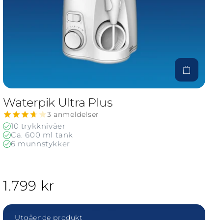
ktet
Til produkt
Waterpik Ultra Plus
3 anmeldelser
10 trykknivåer
Ca. 600 ml tank
6 munnstykker
1.799 kr
Visa Waterpik Ultra
Utgående produkt