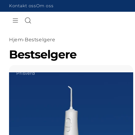
Gå til
Kontakt oss
Om oss
innhold
Hjem
›
Bestselgere
Bestselgere
Visa Waterpik Cordless Enhance
Prisverd