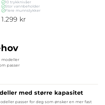
10 trykknivåer
Stor vannbeholder
Flere munnstykker
1.299 kr
ehov
e modeller
som passer
eller med større kapasitet
deller passer for deg som ønsker en mer fast