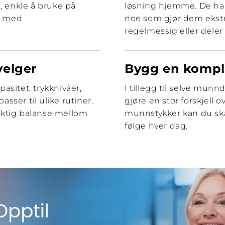
e, enkle å bruke på
løsning hjemme. De har 
a med
noe som gjør dem ekst
regelmessig eller deler
velger
Bygg en komple
asitet, trykknivåer,
I tillegg til selve mun
sser til ulike rutiner,
gjøre en stor forskjell 
riktig balanse mellom
munnstykker kan du ska
følge hver dag.