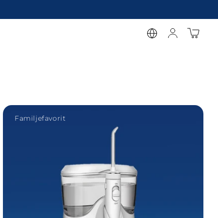
Visa Waterpik Ultra Plus
Familjefavorit