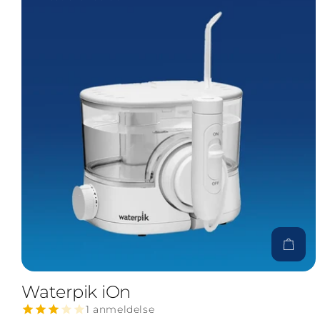
Til pro
Waterpik iOn
1 anmeldelse