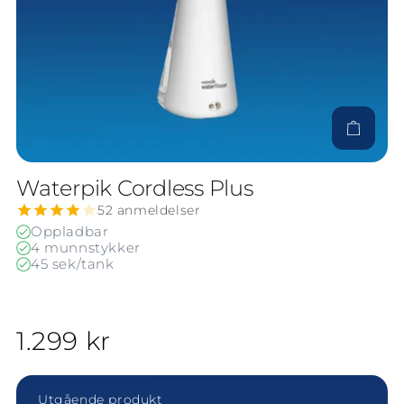
Til produ
Waterpik Cordless Plus
52 anmeldelser
Oppladbar
4 munnstykker
45 sek/tank
1.299 kr
Visa Waterpik Cordless Select
Utgående produkt